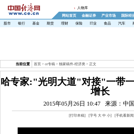
人物库
网站首页
金融证券
产业市场
国际经
股市
银行
基金
期货
理财
保险
IT业
食品
汽车
当前位置
首页
>
ce专稿
>
独家稿件-经济类
> 正文
哈专家:"光明大道"对接"一带一
增长
2015年05月26日 10:47
来源：中
[
打印本稿
]
[字号
大
中
小
]
[
手机看新闻