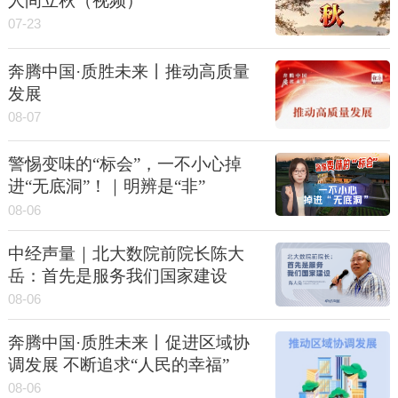
人间立秋（视频）
07-23
奔腾中国·质胜未来丨推动高质量
发展
08-07
警惕变味的“标会”，一不小心掉
进“无底洞”！｜明辨是“非”
08-06
中经声量｜北大数院前院长陈大
岳：首先是服务我们国家建设
08-06
奔腾中国·质胜未来丨促进区域协
调发展 不断追求“人民的幸福”
08-06