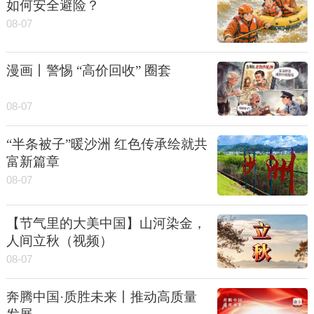
如何安全避险？
08-07
漫画丨警惕 “高价回收” 圈套
08-07
“半条被子”暖沙洲 红色传承绘就共
富新篇章
08-07
【节气里的大美中国】山河染金，
人间立秋（视频）
08-07
奔腾中国·质胜未来丨推动高质量