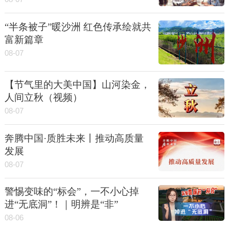
“半条被子”暖沙洲 红色传承绘就共
富新篇章
08-07
【节气里的大美中国】山河染金，
人间立秋（视频）
08-07
奔腾中国·质胜未来丨推动高质量
发展
08-07
警惕变味的“标会”，一不小心掉
进“无底洞”！｜明辨是“非”
08-06