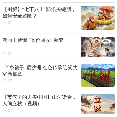
【图解】“七下八上”防汛关键期，
如何安全避险？
08-07
漫画丨警惕 “高价回收” 圈套
08-07
“半条被子”暖沙洲 红色传承绘就共
富新篇章
08-07
【节气里的大美中国】山河染金，
人间立秋（视频）
08-07